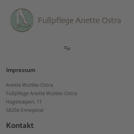
Zum
Inhalt
springen
Fußpflege Ennepetal
Das A & O für Ihre Füße
Impressum
Anette Wuttke-Ostra
Fußpflege Anette Wuttke-Ostra
Hagelsiepen, 11
58256 Ennepetal
Kontakt