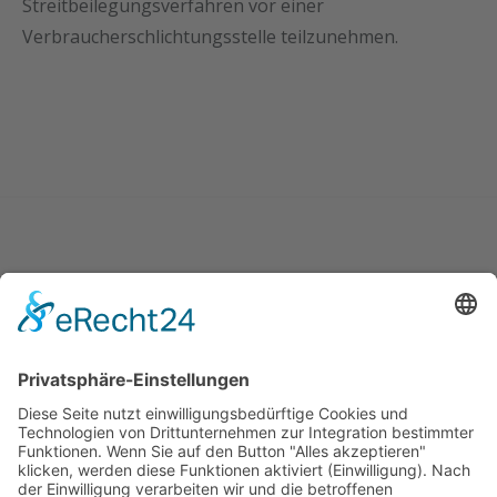
Streitbeilegungsverfahren vor einer
Verbraucherschlichtungsstelle teilzunehmen.
Fußpflege Anette Wuttke-Ostra
Hagelsiepen 11
58256 Ennepetal