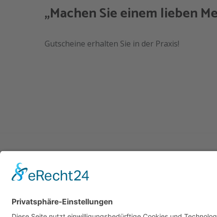
„Machen Sie einem lieben Me
Gutscheine erhalten Sie in der Praxis!
Fußpflege Anette Wuttke-Ostra
Hagelsiepen 11
58256 Ennepetal